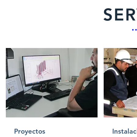
SER
Proyectos
Instalac